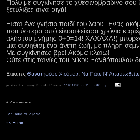
Πολύ με συγκίνησε το χθεσινοβραδινό σου 
ξετύλιξες σιγά-σιγά!
Είσαι ένα γνήσιο παιδί του λαού. Ένας ακό
που ύστερα από είκοσι+είκοσι χρόνια καριέ
αλήστου μνήμης 0+0=14! ΧΑΧΑΧΑ!) μπόρεσ
μία συνηθισμένα άνετη ζωή, με πλήρη σεμνό
Με συγκίνησες βρε! Ακόμα κλαίω!
Ούτε στις ταινίες του Νίκου Ξανθόπουλου δ
Ετικέτες
Θανατηφόρο Χιούμορ
,
Να Πάτε Ν' Απαυτωθείτε
posted by Jimmy Bloody Rose at
11/04/2008 11:50:00 μ.μ.
0 Comments:
Δημοσίευση σχολίου
<< Home