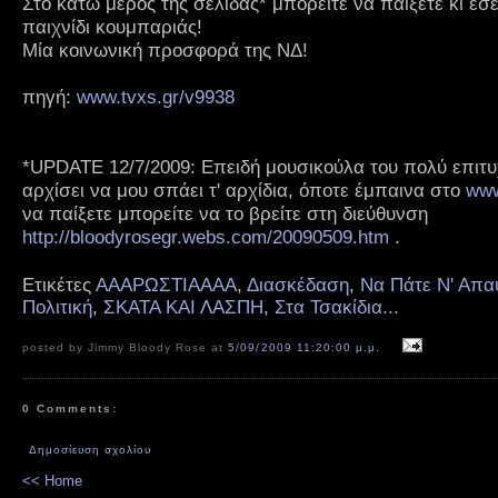
Στο κάτω μέρος της σελίδας* μπορείτε να παίξετε κι εσ
παιχνίδι κουμπαριάς!
Μία κοινωνική προσφορά της ΝΔ!
πηγή:
www.tvxs.gr/v9938
*UPDATE 12/7/2009: Επειδή μουσικούλα του πολύ επιτυχ
αρχίσει να μου σπάει τ' αρχίδια, όποτε έμπαινα στο
www
να παίξετε μπορείτε να το βρείτε στη διεύθυνση
http://bloodyrosegr.webs.com/20090509.htm
.
Ετικέτες
ΑΑΑΡΩΣΤΙΑΑΑΑ
,
Διασκέδαση
,
Να Πάτε Ν' Απα
Πολιτική
,
ΣΚΑΤΑ ΚΑΙ ΛΑΣΠΗ
,
Στα Τσακίδια...
posted by Jimmy Bloody Rose at
5/09/2009 11:20:00 μ.μ.
0 Comments:
Δημοσίευση σχολίου
<< Home