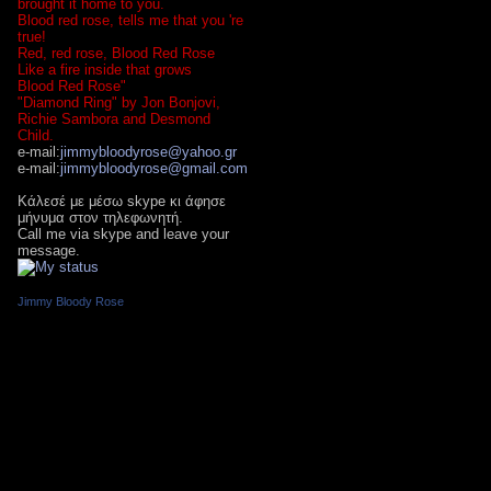
brought it home to you.
Blood red rose, tells me that you 're
true!
Red, red rose, Blood Red Rose
Like a fire inside that grows
Blood Red Rose"
"Diamond Ring" by Jon Bonjovi,
Richie Sambora and Desmond
Child.
e-mail:
jimmybloodyrose@yahoo.gr
e-mail:
jimmybloodyrose@gmail.com
Κάλεσέ με μέσω skype κι άφησε
μήνυμα στον τηλεφωνητή.
Call me via skype and leave your
message.
Jimmy Bloody Rose