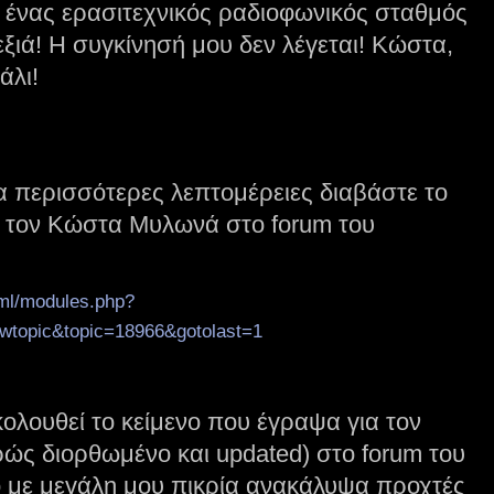
κι ένας ερασιτεχνικός ραδιοφωνικός σταθμός
εξιά! Η συγκίνησή μου δεν λέγεται! Κώστα,
άλι!
α περισσότερες λεπτομέρειες διαβάστε το
 τον Κώστα Μυλωνά στο forum του
tml/modules.php?
wtopic&topic=18966&gotolast=1
ολουθεί το κείμενο που έγραψα για τον
ς διορθωμένο και updated) στο forum του
ο με μεγάλη μου πικρία ανακάλυψα προχτές