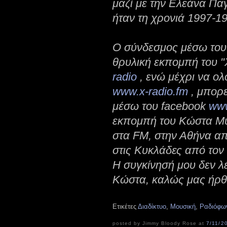
μαζί με την Ελεάνα Πα
ήταν τη χρονιά 1997-1
Ο σύνδεσμος μέσω του 
θρυλική εκπομπή του "
radio
, ενώ μέχρι να ολ
www.x-radio.fm
, μπορε
μέσω του facebook
www
εκπομπή του Κώστα Μυ
στα FM, στην Αθήνα α
στις Κυκλάδες από τον
Η συγκίνησή μου δεν λέ
Κώστα, καλώς μας ήρθε
Ετικέτες
Διαδίκτυο
,
Μουσική
,
Ραδιόφω
posted by Jimmy Bloody Rose at
7/11/2