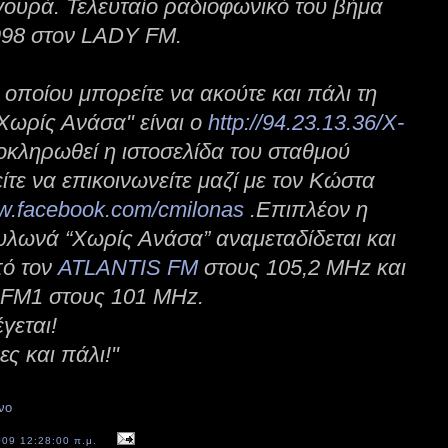
γουρά. Τελευταίο ραδιοφωνικό του βήμα
998 στον LADY FM.
οποίου μπορείτε να ακούτε και πάλι τη
Χωρίς Ανάσα" είναι ο
http://94.23.13.36/X-
οκληρωθεί η ιστοσελίδα του σταθμού
ίτε να επικοινωνείτε μαζί με τον Κώστα
.facebook.com/cmilonas
.Επιπλέον η
λωνά “Χωρίς Ανάσα” αναμεταδίδεται και
πό τον
ATLANTIS FM
στους 105,2 MHz και
 FM1 στους 101 MHz.
γεται!
ς και πάλι!"
νο
009 12:28:00 π.μ.