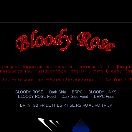
τητα μίας Δημοκρατίας κρίνεται πάντα από το σεβασμό
ικαιώματα των "μειονοτήτων" της!!!" Jimmy Bloody Ro
 δεν τελειώνει, τα πάντα εξελίσσονται...!" No One's
BLOODY ROSE
.....
Dark Side
.....
BRPC
.....
BLOODY LINKS
BLOODY ROSE Feed
.....
Dark Side Feed
.....
BRPC Feed
BR IN:
GB
FR
DE
IT
ES
PT
SE
RS
RU
AL
RO
TR
JP