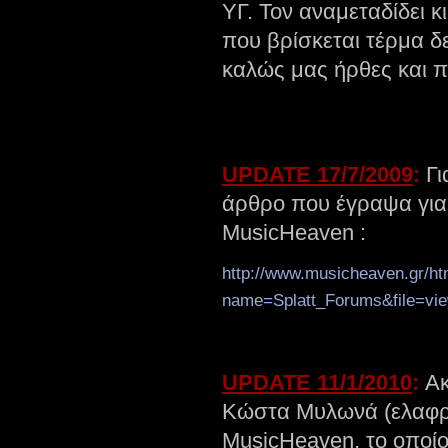
ΥΓ. Τον αναμεταδίδει 
που βρίσκεται τέρμα δ
καλώς μας ήρθες και π
UPDATE 17/7/2009
:
Γι
άρθρο που έγραψα για
MusicHeaven :
http://www.musicheaven.gr/h
name=Splatt_Forums&file=vie
UPDATE 11/1/2010
:
Ακ
Κώστα Μυλωνά (ελαφρώ
MusicHeaven, το οποί