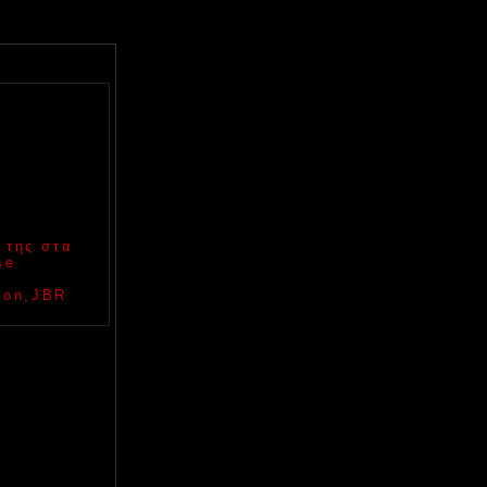
 της στα
se
 Son,JBR