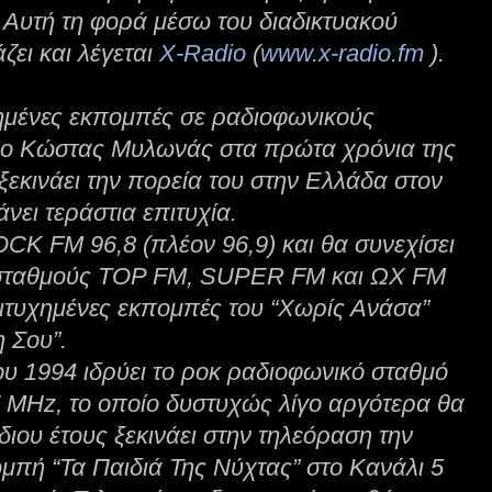
. Αυτή τη φορά μέσω του διαδικτυακού
ζει και λέγεται
X-Radio
(
www.x-radio.fm
).
ημένες εκπομπές σε ραδιοφωνικούς
 ο Κώστας Μυλωνάς στα πρώτα χρόνια της
ξεκινάει την πορεία του στην Ελλάδα στον
νει τεράστια επιτυχία.
OCK FM 96,8 (πλέον 96,9) και θα συνεχίσει
 σταθμούς TOP FM, SUPER FM και ΩΧ FM
πιτυχημένες εκπομπές του “Χωρίς Ανάσα”
 Σου”.
ου 1994 ιδρύει το ροκ ραδιοφωνικό σταθμό
MHz, το οποίο δυστυχώς λίγο αργότερα θα
 ίδιου έτους ξεκινάει στην τηλεόραση την
μπή “Τα Παιδιά Της Νύχτας” στο Κανάλι 5