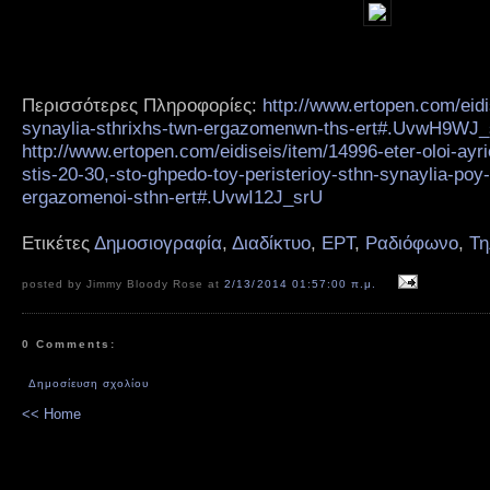
Περισσότερες Πληροφορίες:
http://www.ertopen.com/eid
synaylia-sthrixhs-twn-ergazomenwn-ths-ert#.UvwH9WJ
http://www.ertopen.com/eidiseis/item/14996-eter-oloi-ayr
stis-20-30,-sto-ghpedo-toy-peristerioy-sthn-synaylia-poy
ergazomenoi-sthn-ert#.UvwI12J_srU
Ετικέτες
Δημοσιογραφία
,
Διαδίκτυο
,
ΕΡΤ
,
Ραδιόφωνο
,
Τη
posted by Jimmy Bloody Rose at
2/13/2014 01:57:00 π.μ.
0 Comments:
Δημοσίευση σχολίου
<< Home