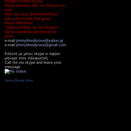
brought it home to you.
Blood red rose, tells me that you 're
true!
Red, red rose, Blood Red Rose
Like a fire inside that grows
Blood Red Rose"
"Diamond Ring" by Jon Bonjovi,
Richie Sambora and Desmond
Child.
e-mail:
jimmybloodyrose@yahoo.gr
e-mail:
jimmybloodyrose@gmail.com
Κάλεσέ με μέσω skype κι άφησε
μήνυμα στον τηλεφωνητή.
Call me via skype and leave your
message.
Jimmy Bloody Rose