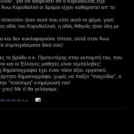
λλού", για να διαψεύσει ότι ο Κορυδαλλός είχε
 Άνω Κορυδαλλό οι δρόμοι είχαν καθαριστεί απ' το
τσουτσέκι ήταν αυτό που είπε αυτό το ψέμα, γιατί
ρη οδός του Κορυδαλλού, η οδός Αθηνάς ήταν όλη με
γο και δεν κυκλοφορούσε τίποτα, αλλά στον Άνω
 Τα συμπεράσματα δικά σας!
τες το βράδυ ο κ. Πρετεντέρης στην εκπομπή του, που
νοι και οι Έλληνες μαθητές είναι τεμπέληδες!
δημοσιογραφία έχει έναν τόσο άξιο, εργατικό,
ξάρτητο δημοσιογράφο, χωρίς να παίζει "παιχνίδια", ο
 την "πολύτιμη" ενημέρωσή του!
 χτες! Με τί θα γελάγαμε;
008 09:54:00 π.μ.