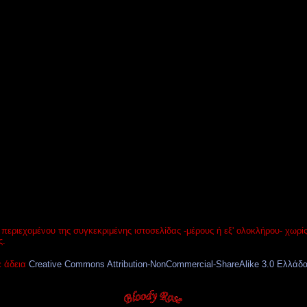
περιεχομένου της συγκεκριμένης ιστοσελίδας -μέρους ή εξ' ολοκλήρου- χωρ
ς.
ε άδεια
Creative Commons Attribution-NonCommercial-ShareAlike 3.0 Ελλάδ