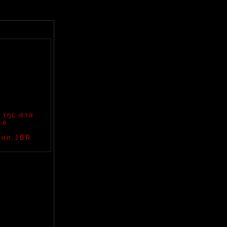
 της στα
se
 Son,JBR