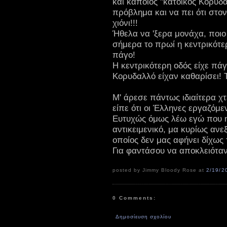
και κάποιος "κάτοικος Κορυδα
πρόβλημα και να πει ότι στον
χιόνι!!!
Ήθελα να 'ξερα μονάχα, ποιο 
σήμερα το πρωί η κεντρικότε
πάγο!
Η κεντρικότερη οδός είχε πά
Κορυδαλλό είχαν καθαρίσει!
Μ' άρεσε πάντως ιδιαίτερα χ
είπε ότι οι Έλληνες εργαζόμε
Ευτυχώς όμως λέω εγώ που η 
αντικειμενικό, μα κυρίως ανε
οποίος δεν μας αφήνει δίχως
Για φαντάσου να αποκλειόταν
posted by Jimmy Bloody Rose at
2/19/2
0 Comments:
Δημοσίευση σχολίου