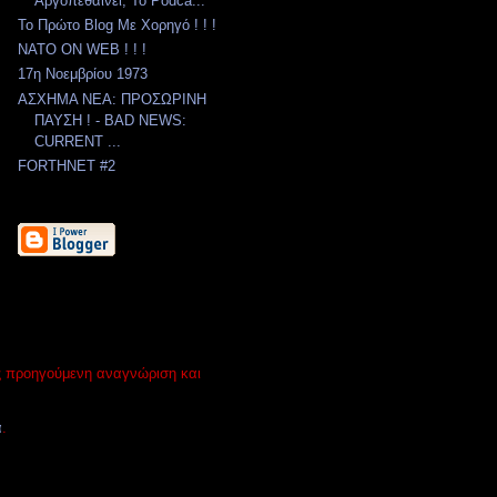
Αργοπεθαίνει, Το Podca...
Το Πρώτο Blog Με Χορηγό ! ! !
NATO ON WEB ! ! !
17η Νοεμβρίου 1973
ΑΣΧΗΜΑ ΝΕΑ: ΠΡΟΣΩΡΙΝΗ
ΠΑΥΣΗ ! - BAD NEWS:
CURRENT ...
FORTHNET #2
ίς προηγούμενη αναγνώριση και
α
.