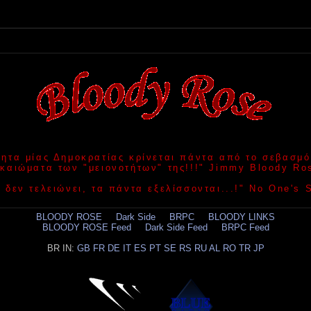
τητα μίας Δημοκρατίας κρίνεται πάντα από το σεβασμό
ικαιώματα των "μειονοτήτων" της!!!" Jimmy Bloody Ro
 δεν τελειώνει, τα πάντα εξελίσσονται...!" No One's
BLOODY ROSE
.....
Dark Side
.....
BRPC
.....
BLOODY LINKS
BLOODY ROSE Feed
.....
Dark Side Feed
.....
BRPC Feed
BR IN:
GB
FR
DE
IT
ES
PT
SE
RS
RU
AL
RO
TR
JP