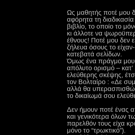
Ως μαθητής ποτέ μου δ
αφόρητα τη διαδικασί
βιβλίο, το οποίο το μό
κι άλλοτε να ψωροϋπερ
έθνους! Ποτέ μου δεν 
ζήλευα όσους το είχαν
κατεβατά σελίδων.
Όμως ένα πράγμα μου έ
απόλυτο ορισμό – κατ’ 
ελεύθερης σκέψης, έτ
τον Βολταίρο : «Δε συ
αλλά θα υπερασπισθώ –
το δικαίωμά σου ελεύθ
Δεν ήμουν ποτέ ένας α
και γενικότερα όλων τ
παρελθόν τους είχα κρά
μόνο το “τρωκτικό”).