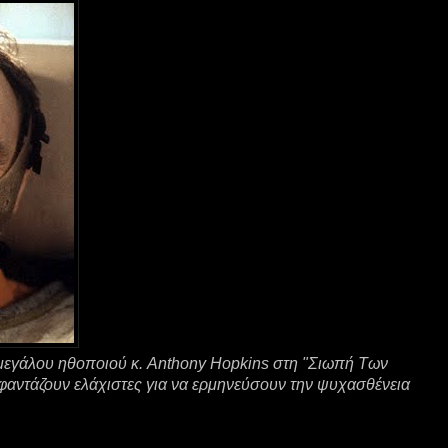
υ μεγάλου ηθοποιού κ. Anthony Hopkins στη "Σιωπή Των
 φαντάζουν ελάχιστες για να ερμηνεύσουν την ψυχασθένεια