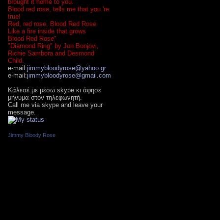
brought it home to you.
Blood red rose, tells me that you 're
true!
Red, red rose, Blood Red Rose
Like a fire inside that grows
Blood Red Rose"
"Diamond Ring" by Jon Bonjovi,
Richie Sambora and Desmond
Child.
e-mail:
jimmybloodyrose@yahoo.gr
e-mail:
jimmybloodyrose@gmail.com
Κάλεσέ με μέσω skype κι άφησε
μήνυμα στον τηλεφωνητή.
Call me via skype and leave your
message.
Jimmy Bloody Rose