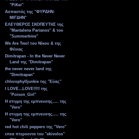
"PiKei"
Ασπαστός της "ΦΥΡΔΗΝ-
ΜΙΓΔΗΝ"
ΕΛΕΥΘΕΡΟΣ ΣΚΟΠΕΥΤΗΣ της
"Mantalena Parianos" & του
"Summertime"
We Are Two! του Νίκου & της
Φένιας
Dimitrapan - In the Never Never
Land της "Dimitrapan"
the never never land της
"Dimitrapan"
chlorophylljunkie της "Εύας"
Ι LOVE...LOVE!!!!! της
"Poison_Girl"
Η στιγμη της εμπνευσης..... της
"Vero"
Η στιγμη της εμπνευσης..... της
"Vero"
red hot chili peppers της "Vero"
επεα πτεροεντα του "ekivolos"