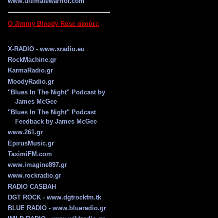
www.ultimatewarrior.com
Ο Jimmy Bloody Rose ακούει:
X-RADIO - www.xradio.eu
RockMachine.gr
KarmaRadio.gr
MoodyRadio.gr
"Blues In The Night" Podcast by
James McGee
"Blues In The Night" Podcast
Feedback by James McGee
www.261.gr
EpirusMusic.gr
TaximiFM.com
www.imagine897.gr
www.rockradio.gr
RADIO CASBAH
DGT ROCK - www.dgtrockfm.tk
BLUE RADIO - www.blueradio.gr