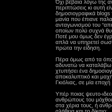
Όχι βέβαια λόγω της α
περιπτώσεις κι αυτή εί
δημοσιογραφικά blogs τ
μανία που έπιανε παλα
ανταγωνισμού του “απο
οποίων πολύ συχνά θυ
Ποτέ μου όμως δεν έγρ
απλά να υπηρετεί σωσ
πρώτα την είδηση.
Πέρα όμως από τα όπ
αδυνατώ να καταλάβω 
χτυπήσει ένα δημοσιο
αποκαλυπτικό και μαχ
Γκιόλιας, σε μία εποχ
Υπέρ ποιας ψευτο-ιδεο
ανθρώπους του μόχθου,
στα χέρια τους, ή αν
αλήθεια και το δίκαιο;