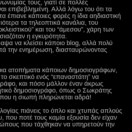
νωνυμίας τους, γιατί σε πολλές
ναι επιβεβλημένη. Αλλά λόγω του ότι τα
α έπιανε κάποιες φορές η ίδια αηδιαστική
ιότερα τα τηλεοπτικά κανάλια, του
κλειστικού” και του “άμεσου”, χάρη των
σιαζόταν η εγκυρότητα.
αψα να κλείσει κάποιο blog, αλλά πολύ
τά την ενημέρωση, διασταυρώνοντας
οια ατοπήματα κάποιων δημοσιογράφων,
το σκεπτικό ενός “επαναστάτη” να
γράφο, και πόσο μάλλον έναν άκρως
ητικό δημοσιογράφο, όπως ο Σωκράτης
ή που η σιωπή πληρώνεται αδρά!
λογίας πιάνεις το όπλο και χτυπάς απλούς
 που ποτέ τους καμία εξουσία δεν είχαν
θρώπους που τάχθηκαν να υπηρετούν την