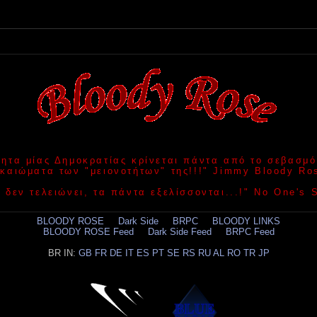
τητα μίας Δημοκρατίας κρίνεται πάντα από το σεβασμό
ικαιώματα των "μειονοτήτων" της!!!" Jimmy Bloody Ro
 δεν τελειώνει, τα πάντα εξελίσσονται...!" No One's
BLOODY ROSE
.....
Dark Side
.....
BRPC
.....
BLOODY LINKS
BLOODY ROSE Feed
.....
Dark Side Feed
.....
BRPC Feed
BR IN:
GB
FR
DE
IT
ES
PT
SE
RS
RU
AL
RO
TR
JP