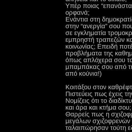
Υπέρ ποιας “επανάστασ
ορφανά;
Ενάντια στη δημοκρατί
στην “ανεργία” σου πο
σε εγκληματία τρομοκρ
εμπρηστή τραπεζών κα
κοινωνίας; Επειδή ποτ
προβλήματα της καθημε
όπως απλόχερα σου τα
μπαμπάκας σου από την
από κούνια!)
Κοιτάξου στον καθρέφτ
Πιστεύεις πως έχεις τ
Νομίζεις ότι το διαδίκ
και άρα και κτήμα σου;
Θαρρείς πως η σχιζοφρ
μεγάλων σχιζοφρενών 
ταλαιπώρησαν τούτη ε