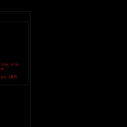
 της στα
se
 Son,JBR