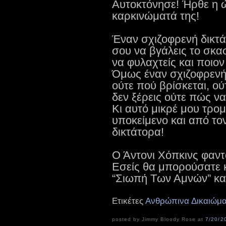
Αυτοκτόνησε! Ήρθε η ώ
καρκινώματά της!
Έναν σχιζοφρενή δικτά
σου να βγάλεις το σκασ
να φυλαχτείς και ποιον
Όμως έναν σχιζοφρενή se
ούτε πού βρίσκεται, ού
δεν ξέρεις ούτε πώς να
Κι αυτό μικρέ μου τρο
υποκείμενο και από το
δικτάτορα!
Ο Άντονι Χόπκινς φαντ
Εσείς θα μπορούσατε κ
“Σιωπή Των Αμνών” κα
Ετικέτες
Ανθρώπινα Δικαιώμ
posted by Jimmy Bloody Rose at
7/20/2