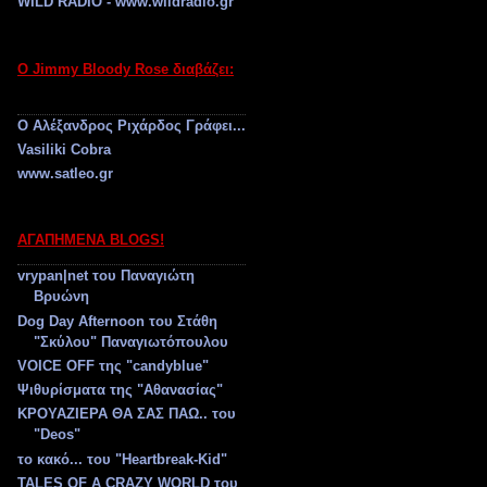
WILD RADIO - www.wildradio.gr
Ο Jimmy Bloody Rose διαβάζει:
Ο Αλέξανδρος Ριχάρδος Γράφει...
Vasiliki Cobra
www.satleo.gr
ΑΓΑΠΗΜΕΝΑ BLOGS!
vrypan|net του Παναγιώτη
Βρυώνη
Dog Day Afternoon του Στάθη
"Σκύλου" Παναγιωτόπουλου
VOICE OFF της "candyblue"
Ψιθυρίσματα της "Αθανασίας"
ΚΡΟΥΑΖΙΕΡΑ ΘΑ ΣΑΣ ΠΑΩ.. του
"Deos"
το κακό... του "Heartbreak-Kid"
TALES OF A CRAZY WORLD του