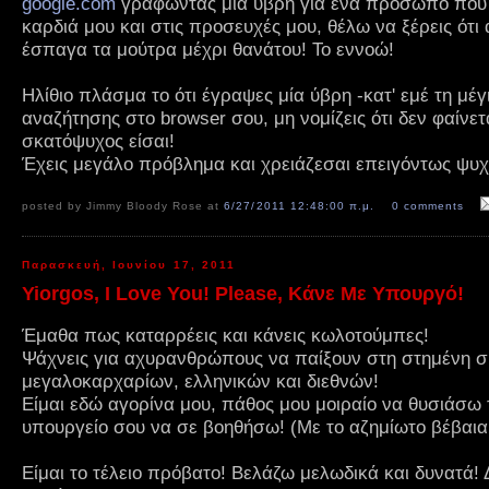
google.com
γράφωντας μία ύβρη για ένα πρόσωπο που 
καρδιά μου και στις προσευχές μου, θέλω να ξέρεις ότι
έσπαγα τα μούτρα μέχρι θανάτου! Το εννοώ!
Ηλίθιο πλάσμα το ότι έγραψες μία ύβρη -κατ' εμέ τη μέγ
αναζήτησης στο browser σου, μη νομίζεις ότι δεν φαίνε
σκατόψυχος είσαι!
Έχεις μεγάλο πρόβλημα και χρειάζεσαι επειγόντως ψυχ
posted by Jimmy Bloody Rose at
6/27/2011 12:48:00 π.μ.
0 comments
Παρασκευή, Ιουνίου 17, 2011
Yiorgos, I Love You! Please, Κάνε Με Υπουργό!
Έμαθα πως καταρρέεις και κάνεις κωλοτούμπες!
Ψάχνεις για αχυρανθρώπους να παίξουν στη στημένη σ
μεγαλοκαρχαρίων, ελληνικών και διεθνών!
Είμαι εδώ αγορίνα μου, πάθος μου μοιραίο να θυσιάσω 
υπουργείο σου να σε βοηθήσω! (Με το αζημίωτο βέβαια!
Είμαι το τέλειο πρόβατο! Βελάζω μελωδικά και δυνατά!