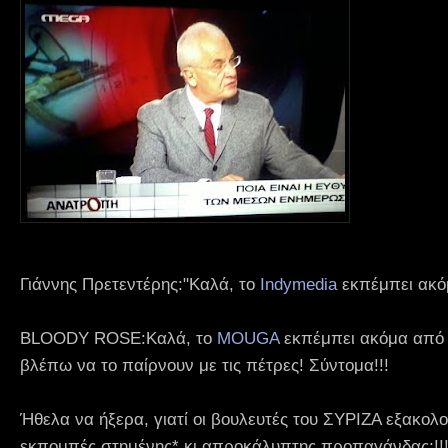
Γιάννης Πρετεντέρης:"Καλά, το
Indymedia
εκπέμπει ακόμ
BLOODY ROSE:Καλά, το
MOUGA
εκπέμπει ακόμα από τ
βλέπω να το παίρνουν με τις πέτρες! Σύντομα!!!
Ήθελα να ήξερα, γιατί οι βουλευτές του ΣΥΡΙΖΑ εξακολ
εκπομπές στημένης* κι απροκάλυπτης προπαγάνδας;!!